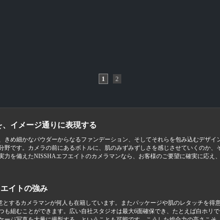
1
2
を、イメージ通りに表現する
、きめ細かなパウダーからなるファンデーション、そしてそれらを包み込むデザイ
分野です。カメラの前にあるボトルに、肌のみずみずしさを感じさせていくのか、
実力を備えたNISSHAエフエイトのカメラマンなら、お客様のご要望に確実に応え
フエイトの強み
を得意とするカメラマンが何人も在籍しています。またパッケージや肌のレタッチを得
つも組むことができます。広い自社スタジオは最大6面確保でき、たとえば白ホリ
ケージ写真を大量に撮影する、ということも可能です。こうした総合力の高さこそ、N