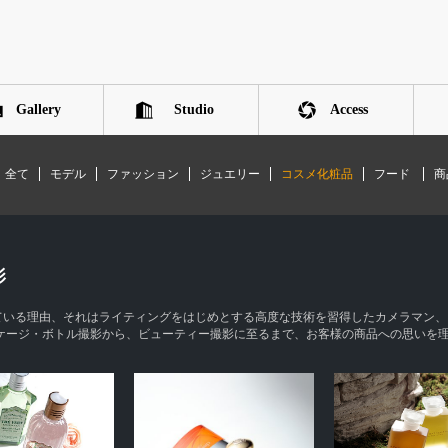
Gallery
Studio
Access
全て
モデル
ファッション
ジュエリー
コスメ化粧品
フード
商
影
れている理由、それはライティングをはじめとする高度な技術を習得したカメラマン
ケージ・ボトル撮影から、ビューティー撮影に至るまで、お客様の商品への思いを