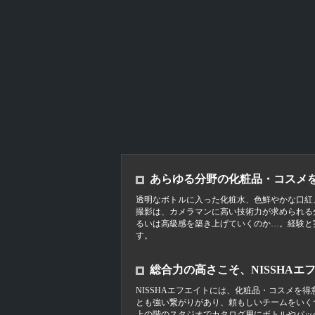
あらゆる分野の化粧品・コスメ
透明なボトルに入った化粧水、色鮮やかな口紅
撮影は、カメラマンに高い技術力が求められる
るいは高級感を築き上げていくのか…。経験と
す。
総合力の高さこそ、NISSHAエ
NISSHAエフエイトには、化粧品・コスメ
とも強い繋がりがあり、頼もしいチームをいく
上の階のスタジオでカタログ用にボトルやパッ